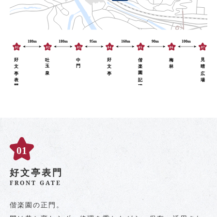
好文亭表門
FRONT GATE
偕楽園の正門。