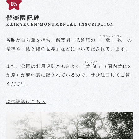
偕楽園記碑
KAIRAKUEN’MONUMENTAL INSCRIPTION
いっちょういっし
斉昭が自ら筆を持ち、偕楽園・弘道館の「
一張一弛
」の
精神や「陰と陽の世界」などについて記されています。
きんじょう
また、公園の利用規則とも言える「
禁條
」（園内禁止6
か条）が碑の裏に記されているので、ぜひ注目してご覧
ください。
現代語訳はこちら