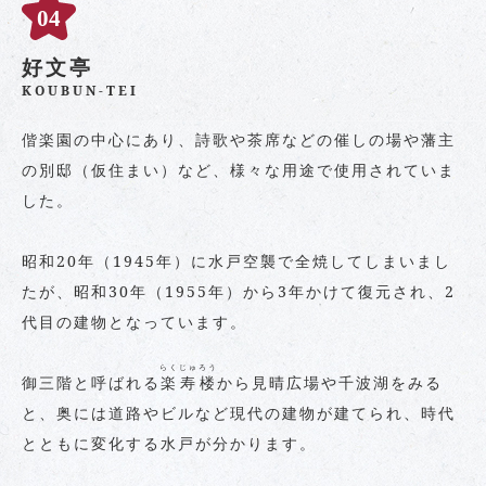
好文亭
KOUBUN-TEI
偕楽園の中心にあり、詩歌や茶席などの催しの場や藩主
の別邸（仮住まい）など、様々な用途で使用されていま
した。
昭和20年（1945年）に水戸空襲で全焼してしまいまし
たが、昭和30年（1955年）から3年かけて復元され、2
代目の建物となっています。
らくじゅろう
御三階と呼ばれる
楽寿楼
から見晴広場や千波湖をみる
と、奥には道路やビルなど現代の建物が建てられ、時代
とともに変化する水戸が分かります。