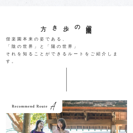
歩き方
の
偕
楽
園
偕楽園本来の姿である、
「陰の世界」と「陽の世界」
それを知ることができるルートをご紹介しま
す。