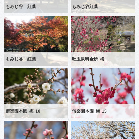
もみじ谷 紅葉
もみじ谷紅葉
もみじ谷 紅葉
吐玉泉料金所_梅
偕楽園本園_梅_16
偕楽園本園_梅_15