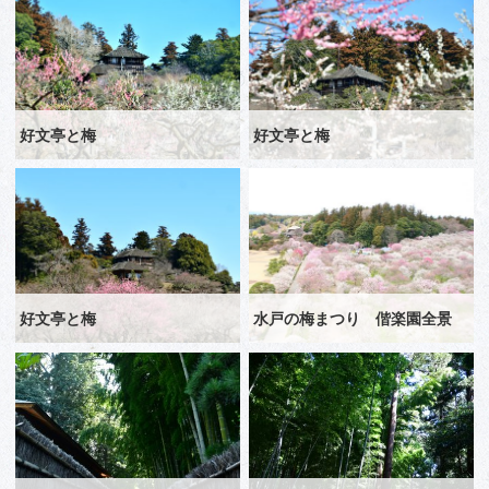
好文亭と梅
好文亭と梅
好文亭と梅
水戸の梅まつり 偕楽園全景