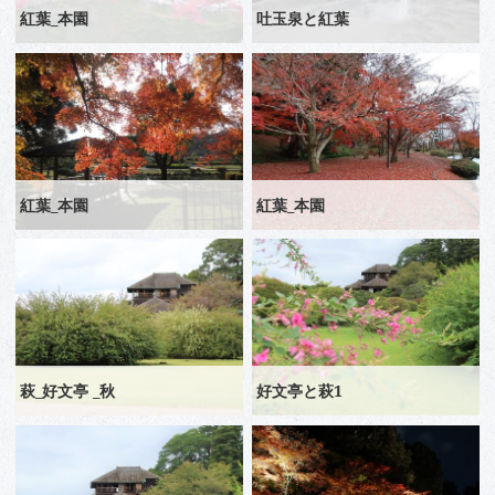
紅葉_本園
吐玉泉と紅葉
紅葉_本園
紅葉_本園
萩_好文亭 _秋
好文亭と萩1