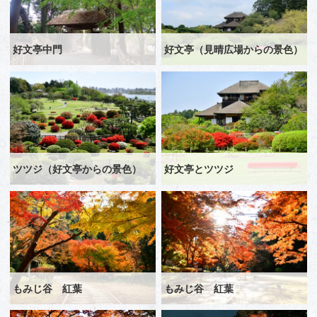
好文亭中門
好文亭（見晴広場からの景色）
ツツジ（好文亭からの景色）
好文亭とツツジ
もみじ谷 紅葉
もみじ谷 紅葉