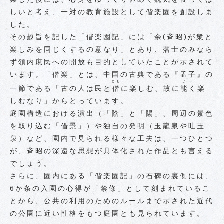
しいと考え、一対の教育施設として偕楽園を創設しま
した。
その趣旨を記した「偕楽園記」には「余(斉昭)が衆と
楽しみを同じくするの意なり」とあり、藩士のみなら
ず領内庶民への開放も目的としていたことが示されて
います。「偕楽」とは、中国の古典である『孟子』の
とも
よ
一節である「古の人は民と
偕
に楽しむ、故に
能
く楽
しむなり」からとっています。
庭園構造における演出（「陰」と「陽」、周辺の景色
を取り込む「借景」）や独自の発明（玉龍泉や吐玉
泉）など、園内で見られる様々な工夫は、一つひとつ
が、斉昭の深遠な思想が具体化された作品とも言える
でしょう。
さらに、園内にある「偕楽園記」の石碑の裏側には、
6か条の入園の心得が「禁條」として刻まれているこ
とから、公共の利用のためのルールまで示された近代
の公園に近い性格をもつ庭園とも見られています。