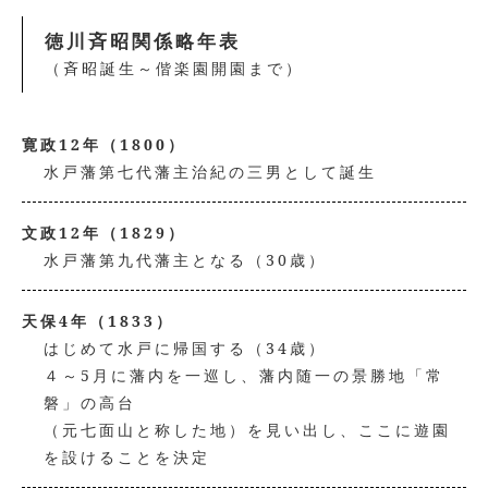
徳川斉昭関係略年表
（斉昭誕生～偕楽園開園まで）
寛政12年（1800）
水戸藩第七代藩主治紀の三男として誕生
文政12年（1829）
水戸藩第九代藩主となる（30歳）
天保4年（1833）
はじめて水戸に帰国する（34歳）
４～5月に藩内を一巡し、藩内随一の景勝地「常
磐」の高台
（元七面山と称した地）を見い出し、ここに遊園
を設けることを決定