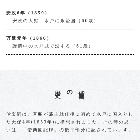
安政6年（1859）
安政の大獄、水戸に永蟄居（60歳）
万延元年（1860）
謹慎中の水戸城で没する（61歳）
史
偕
楽
園
の歴
偕楽園は、斉昭が藩主就任後に初めて水戸に国入りし
た天保4年(1833年)に構想されました。その時の思
いは、「偕楽園記碑」の後半部分に記されています。