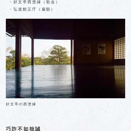
・好文亭西塗縁（歌会）
・弘道館正庁（扁額）
好文亭の西塗縁
巧詐不如拙誠