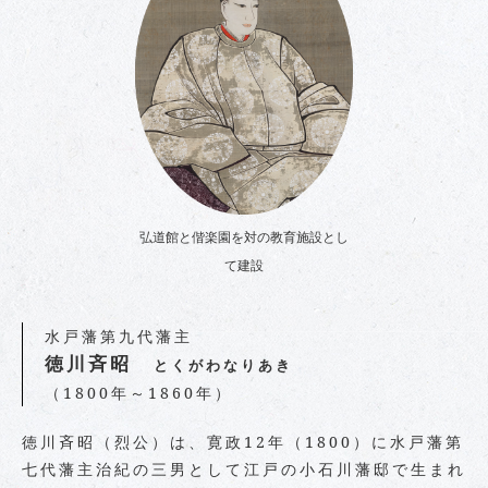
弘道館と偕楽園を対の教育施設とし
て建設
水戸藩第九代藩主
徳川斉昭
とくがわなりあき
（1800年～1860年）
徳川斉昭（烈公）は、寛政12年（1800）に水戸藩第
七代藩主治紀の三男として江戸の小石川藩邸で生まれ