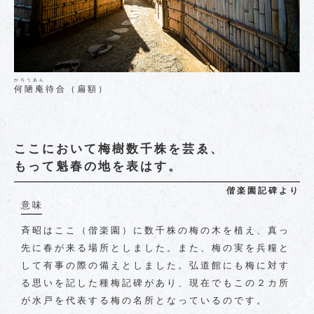
かろうあん
何陋庵
待合（扁額）
ここにおいて梅樹数千株を芸ゑ、
もって魁春の地を表はす。
偕楽園記碑より
意味
斉昭はここ（偕楽園）に数千株の梅の木を植え、真っ
先に春が来る場所としました。また、梅の実を兵糧と
して有事の際の備えとしました。弘道館にも梅に対す
る思いを記した種梅記碑があり、現在でもこの２カ所
が水戸を代表する梅の名所となっているのです。