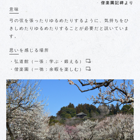
偕楽園記碑より
意味
弓の弦を張ったりゆるめたりするように、気持ちをひ
きしめたりゆるめたりすることが必要だと説いていま
す。
思いを感じる場所
・
弘道館（一張：学ぶ・鍛える）
・
偕楽園（一弛：余暇を楽しむ）