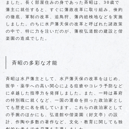
ました。長く部屋住みの身であった斉昭は、30歳で
藩主に就任すると、すぐに藩政改革に取り組み、倹約
の徹底、軍制の改革、追鳥狩、藩内総検地などを実施
しました。のちに水戸藩天保の改革と呼ばれた諸政策
の中で、特に力を注いだのが、藩校弘道館の建設と偕
楽園の造成でした。
斉昭の多彩な才能
斉昭は水戸藩主として、水戸藩天保の改革をはじめ、
医学・薬学への高い関心による痘瘡やコレラ予防など
に卓越した指導力を発揮しました。また、一時は幕府
の特別職に就くなど、一国の運命を担った政治家とし
ても歴史に名を残しています。これらの政治家として
の手腕のほかにも、弘道館や偕楽園（好文亭）の設
計、作陶や多数の著作など、文化・教育に関しても独
創的な考えで水戸藩を主導しました。