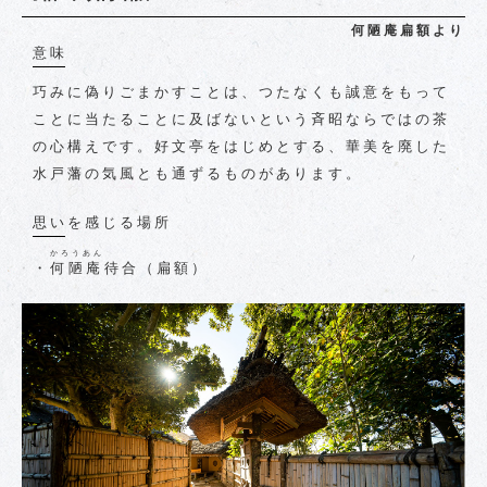
何陋庵扁額より
意味
巧みに偽りごまかすことは、つたなくも誠意をもって
ことに当たることに及ばないという斉昭ならではの茶
の心構えです。好文亭をはじめとする、華美を廃した
水戸藩の気風とも通ずるものがあります。
思いを感じる場所
かろうあん
・
何陋庵
待合（扁額）