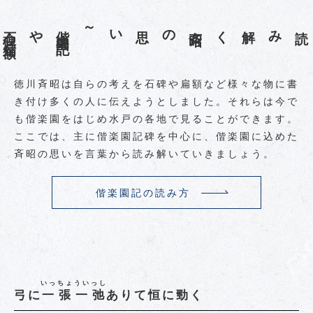
～偕
楽
園
記
や石
碑
・
扁
額
の思い
徳川斉昭は自らの考えを石碑や扁額など様々な物に書
き付け多くの人に伝えようとしました。それらは今で
も偕楽園をはじめ水戸の各地で見ることができます。
ここでは、主に偕楽園記碑を中心に、偕楽園に込めた
斉昭の思いを言葉から読み解いていきましょう。
偕楽園記の読み方
いっちょういっし
弓に
一張一弛
ありて恒に勁く