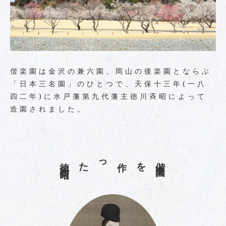
偕楽園は金沢の兼六園、岡山の後楽園とならぶ
「日本三名園」のひとつで、天保十三年(一八
四二年)に水戸藩第九代藩主徳川斉昭によって
造園されました。
徳川斉昭
を作った
偕
楽
園