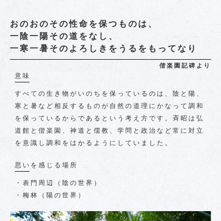
おのおのその性命を保つものは、
一陰一陽その道をなし、
一寒一暑そのよろしきをうるをもってなり
偕楽園記碑より
意味
すべての生き物がいのちを保っているのは、陰と陽、
寒と暑など相反するものが自然の道理にかなって調和
を保っているからであるという考え方です。斉昭は弘
道館と偕楽園、神道と儒教、学問と政治など常に対立
を意識し調和をはかるようにしていました。
思いを感じる場所
・表門周辺（陰の世界）
・梅林（陽の世界）