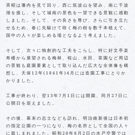
斉昭は藩内を見て回り、西に筑波山を望み、南に千波
湖を接し、そして城南の景色を一望できる景観に感動
しました。そして、その良さを尊び、さらに引き立た
せるため、春に先駆けて咲く梅の樹を数千本植えて、
国中の人々が楽しめる場となるよう考えました。
そして、次々に独創的な工夫をこらし、特に好文亭楽
寿楼から展望される梅林、桜山、水田、茶園など周辺
の景観も庭園要素として取り込んだ広大な全体像を構
想し、天保12年(1841年)4月には造園工事にとりか
かりました。
工事が終わり、翌13年7月1日には開園、同月27日に
公開日を迎えました。
その後、幕末の志士なども訪れ、明治維新後は日本初
の指定公園の一つになり、梅の名所として全国の人々
に親しまれました。昭和20年8月2日の水戸空襲では