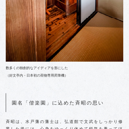
数多くの独創的なアイディアを形にした
（好文亭内・日本初の荷物専用昇降機）
園名「偕楽園」に込めた斉昭の思い
斉昭は、水戸藩の藩士は、弘道館で文武をしっかり修
業した後には、心身をゆっくり休めて鋭気を養ってほ