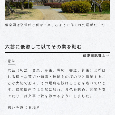
偕楽園は弘道館と併せて楽しむように作られた場所だった
六芸に優游して以てその業を勤む
偕楽園記碑より
意味
六芸（礼法、音楽、弓術、馬術、書道、算術）と呼ば
れる様々な芸術や知識・技能をのびのびと修業するこ
とが大切であり、その場所を設けることを述べていま
す。偕楽園内では自然に触れ、景色を眺め、音楽を奏
でたり、好文亭で歌を詠めるようにしました。
思いを感じる場所