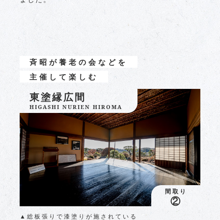
斉昭が養老の会などを
主催して楽しむ
東塗縁広間
HIGASHI NURIEN HIROMA
間取り
②
▲総板張りで漆塗りが施されている