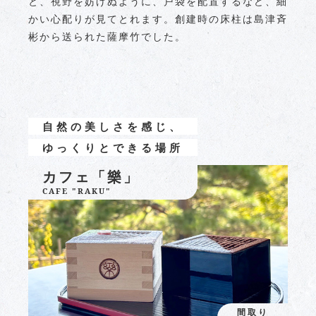
と、視野を妨げぬように、戸袋を配置するなど、細
かい心配りが見てとれます。創建時の床柱は島津斉
彬から送られた薩摩竹でした。
自然の美しさを感じ、
ゆっくりとできる場所
カフェ「樂」
CAFE "RAKU"
間取り