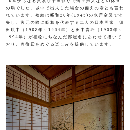
10室からなる質素な平屋作りで藩主婦人などの休養
の場でした。城中で出火した場合の備えの場とも言わ
れています。襖絵は昭和20年(1945)の水戸空襲で消
失し、復元の際に昭和を代表する二人の日本画家、須
田珙中（1908年～1964年）と田中青坪（1903年～
1994年）が植物にちなんだ部屋名にあわせて描いて
おり、奥御殿をめぐる楽しみを提供しています。