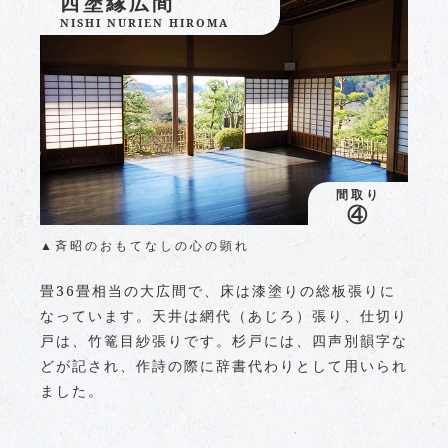
西塗縁広間
NISHI NURIEN HIROMA
間取り
④
▲斉昭のおもてなしの心の顕れ
畳36畳相当の大広間で、床は漆塗りの総板張りに
なっています。天井は網代（あじろ）張り、仕切り
戸は、竹篭目紗張りです。杉戸には、四声別韻字な
どが記され、作詩の際に辞書代わりとして用いられ
ました。