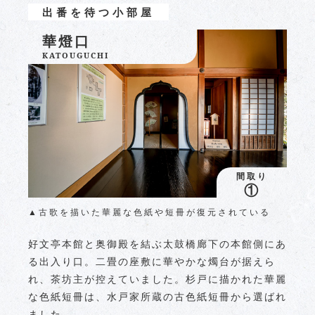
出番を待つ小部屋
華燈口
KATOUGUCHI
間取り
①
▲古歌を描いた華麗な色紙や短冊が復元されている
好文亭本館と奥御殿を結ぶ太鼓橋廊下の本館側にあ
る出入り口。二畳の座敷に華やかな燭台が据えら
れ、茶坊主が控えていました。杉戸に描かれた華麗
な色紙短冊は、水戸家所蔵の古色紙短冊から選ばれ
ました。