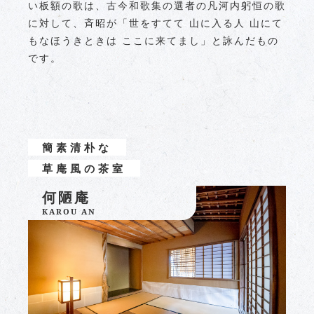
い板額の歌は、古今和歌集の選者の凡河内躬恒の歌
に対して、斉昭が「世をすてて 山に入る人 山にて
もなほうきときは ここに来てまし」と詠んだもの
です。
簡素清朴な
草庵風の茶室
何陋庵
KAROU AN