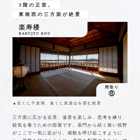
3階の正室。
東南西の三方面が絶景
楽寿楼
RAKUJYU ROU
間取り
⑧
▲近くに千波湖、遠くに筑波山を望む絶景
三方面に広がる近景、遠景を楽しみ、思考を練り、
鋭気を養うための部屋です。表門から続く狭い視野
がここで一気に拡がり、感動を呼び起こすように