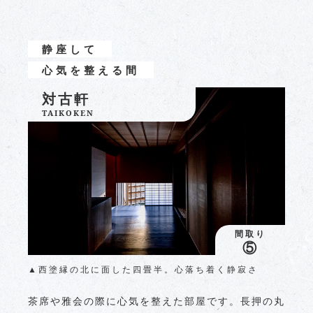
静座して
心気を整える間
対古軒
TAIKOKEN
間取り
⑤
▲西塗縁の北に面した四畳半。心落ち着く静寂さ
茶席や雅会の際に心気を整えた部屋です。長押の丸