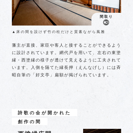
間取り
③
▲床の間を設けず竹の柱だけと質素ながら風雅
藩主が直接、家臣や客人と接することができるよう
に設計されています。網代戸を用いて、左右の東塗
縁・西塗縁の様子が透けて見えるように工夫されて
います。入側を隔てた縁長押（えんなげし）には斉
昭自筆の「好文亭」扁額が掲げられています。
詩歌の会が開かれた
創作の間