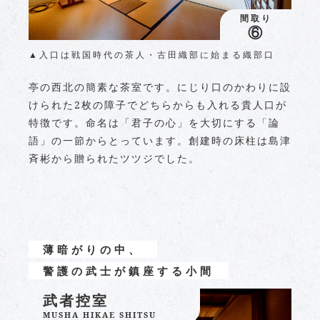
間取り
⑥
▲入口は戦国時代の茶人・古田織部に始まる織部口
亭の西北の簡素な茶室です。にじり口のかわりに設
けられた2枚の障子でどちらからも入れる貴人口が
特徴です。命名は「君子の心」を大切にする「論
語」の一節からとっています。創建時の床柱は島津
斉彬から贈られたツツジでした。
薄暗がりの中、
警護の武士が鎮座する小間
武者控室
MUSHA HIKAE SHITSU