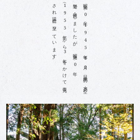
。
昭
和
2
0
年
（
1
9
4
5
年
）
8
月
2
日
未
明
の
水
戸
空
襲
で
全
焼
し
ま
し
た
が
、
昭
和
3
0
年
（
1
9
5
5
年
）
か
ら
3
年
を
か
け
て
復
元
さ
れ
現
在
に
至
っ
て
い
ま
す