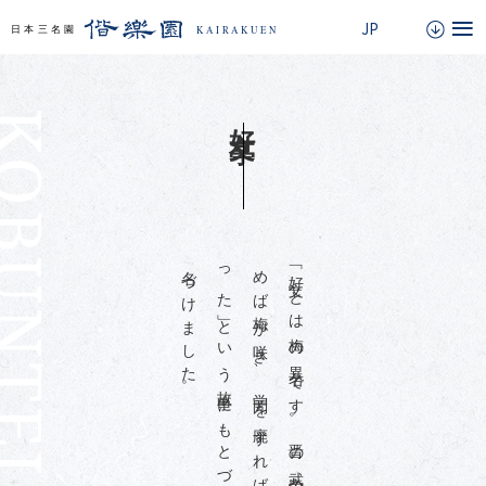
BUNTEI
好文亭
。
「
好
文
」
と
は
梅
の
異
名
で
す
。
晋
の
武
帝
の
「
学
問
に
親
し
め
ば
梅
が
咲
き
、
学
問
を
廃
す
れ
ば
咲
か
な
か
っ
た
」
と
い
う
故
事
に
も
と
づ
い
て
斉
昭
が
名
づ
け
ま
し
た