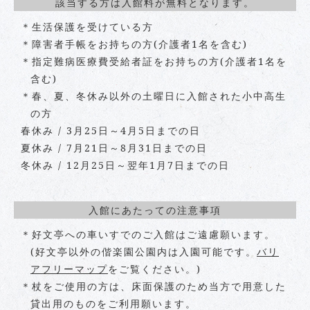
該当する方は入館料が無料となります。
＊生活保護を受けている方
＊障害者手帳をお持ちの方(介護者1名を含む)
＊指定難病医療費受給者証をお持ちの方(介護者1名を
含む)
＊春、夏、冬休み以外の土曜日に入館された小中高生
の方
春休み / 3月25日～4月5日までの日
夏休み / 7月21日～8月31日までの日
冬休み / 12月25日～翌年1月7日までの日
入館にあたっての注意事項
＊好文亭への車いすでのご入館はご遠慮願います。
(好文亭以外の偕楽園公園内は入園可能です。
バリ
アフリーマップ
をご覧ください。)
＊杖をご使用の方は、床面保護のため当方で用意した
貸出用のものをご利用願います。