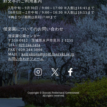
好文亭のご利用案内
2月中旬～9月30日 / 9:00～17:00 ※入館は16:45まで
10月1日～2月中旬 / 9:00～16:30 ※入館は16:15まで
※梅まつり期間は原則17:00まで
偕楽園についてのお問い合わせ
偕楽園公園センター
〒310-0912 茨城県水戸市見川 1-1251
TEL /
029-244-5454
FAX / 029-244-5866
MAIL /
kairakuen@pref.ibaraki.lg.jp
お問い合わせフォーム
Copyright © Ibaraki Prefectural Government
All rights reserved.