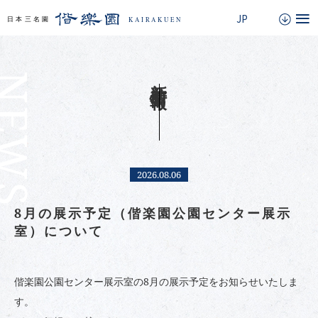
EWS
新着情報
2026.08.06
8月の展示予定（偕楽園公園センター展示
室）について
偕楽園公園センター展示室の8月の展示予定をお知らせいたしま
す。