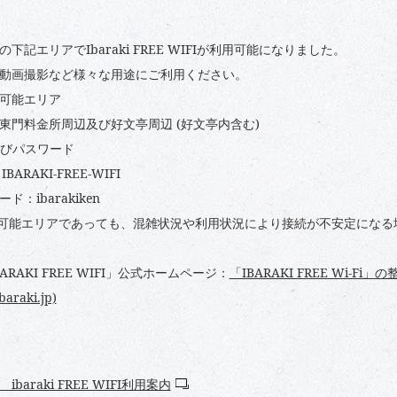
の下記エリアで
Ibaraki FREE WIFI
が利用可能になりました。
動画撮影など様々な用途にご利用ください。
可能エリア
東門料金所周辺及び好文亭周辺
(
好文亭内含む
)
びパスワード
：
IBARAKI-FREE-WIFI
ード：
ibarakiken
可能エリアであっても、混雑状況や利用状況により接続が不安定になる
ARAKI
FREE WIFI」公式ホームページ：
「IBARAKI FREE Wi-F
ibaraki.jp)
ibaraki FREE WIFI利用案内