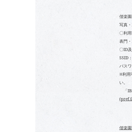
偕楽園
写真・
〇利用
表門・
〇
ID
及
SSID
パスワ
※利用
い。
「IB
(pref.
偕楽園 